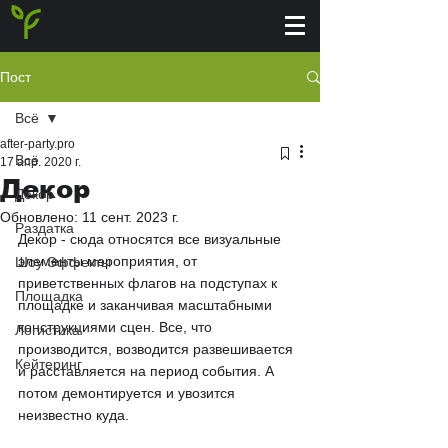
Пост
Всё
after-party.pro
Всё
17 апр. 2020 г.
Декор
Декор
Обновлено:
11 сент. 2023 г.
Раздатка
Декор - сюда относятся все визуальные 
элементы мероприятия, от 
Шоу Эффекты
приветственных флагов на подступах к 
Площадка
площадке и заканчивая масштабными 
конструкциями сцен. Все, что 
Логистика
производится, возводится развешивается 
Кейтеринг
и расставляется на период события. А 
потом демонтируется и увозится 
неизвестно куда.